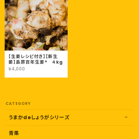
【生姜レシピ付き】【新生
姜】島原百年生姜® ４kg
¥4,000
CATEGORY
うまかdeしょうがシリーズ
青果